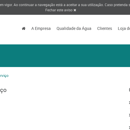
 em vigor. Ao continuar a navegação está a aceitar a sua utilização. Caso pretenda
Fechar este aviso
A Empresa
Qualidade da Água
Clientes
Loja d
rviço
iço