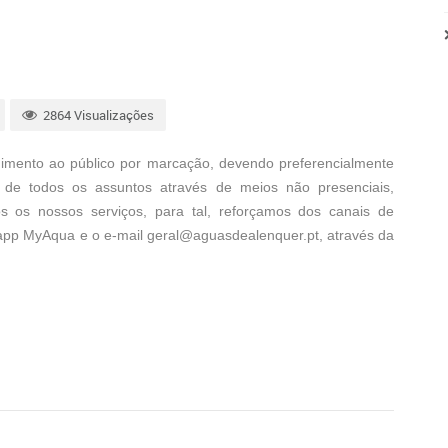
2864 Visualizações
imento ao público por marcação, devendo preferencialmente
ar de todos os assuntos através de meios não presenciais
,
os os nossos serviços, para tal, r
eforçamos dos canais de
, app MyAqua
e o e-mail
geral@aguasdealenquer.pt
,
através
da