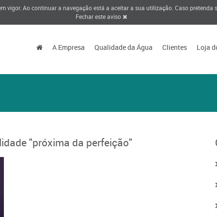
 em vigor. Ao continuar a navegação está a aceitar a sua utilização. Caso pretenda
Fechar este aviso
A Empresa
Qualidade da Água
Clientes
Loja d
idade "próxima da perfeição"